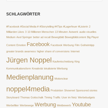
SCHLAGWÖRTER
#Facebook #Social Media #
#Storytelling #4Tips #Lagerfeuer #Listerin
2
Milliarden Likes
3
10 Millionen Menschen
13 Minuten
Astwerk
audio visuelles
Medium
Axel Springer
better ad recall
Bewegtbild
Bewegtbildcontent
Big Player
Facebook
Content
Emotion
Facebook Werbung
Film
Geiheimtipp
greater brands awarness
higher share of conversions
Internet
Jürgen Noppel
Kaufentscheidung
King
Kommunikationsform
Kreativtät
lokalisierte Werbung
Medienplanung
Motionclear
noppel4media
Produktion
Showreel
Sponsored stories
Storyboard
Thomas Gottschalk
Timing
Traffic
User im Netz
Werbebudgets
Werbung
Youtube
Werbefilter
Werbewege
Wettbewerb