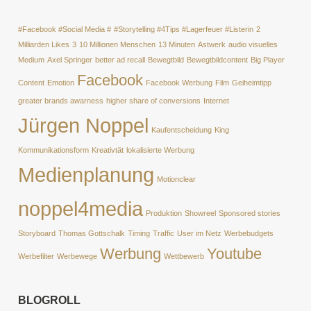
#Facebook #Social Media #
#Storytelling #4Tips #Lagerfeuer #Listerin
2
Milliarden Likes
3
10 Millionen Menschen
13 Minuten
Astwerk
audio visuelles
Medium
Axel Springer
better ad recall
Bewegtbild
Bewegtbildcontent
Big Player
Facebook
Content
Emotion
Facebook Werbung
Film
Geiheimtipp
greater brands awarness
higher share of conversions
Internet
Jürgen Noppel
Kaufentscheidung
King
Kommunikationsform
Kreativtät
lokalisierte Werbung
Medienplanung
Motionclear
noppel4media
Produktion
Showreel
Sponsored stories
Storyboard
Thomas Gottschalk
Timing
Traffic
User im Netz
Werbebudgets
Werbung
Youtube
Werbefilter
Werbewege
Wettbewerb
BLOGROLL