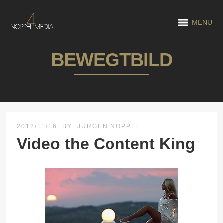
MENU
BEWEGTBILD
2012/11/16
BY
JÜRGEN NOPPEL
Video the Content King