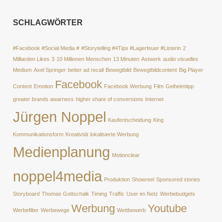
SCHLAGWÖRTER
#Facebook #Social Media #
#Storytelling #4Tips #Lagerfeuer #Listerin
2
Milliarden Likes
3
10 Millionen Menschen
13 Minuten
Astwerk
audio visuelles
Medium
Axel Springer
better ad recall
Bewegtbild
Bewegtbildcontent
Big Player
Facebook
Content
Emotion
Facebook Werbung
Film
Geiheimtipp
greater brands awarness
higher share of conversions
Internet
Jürgen Noppel
Kaufentscheidung
King
Kommunikationsform
Kreativtät
lokalisierte Werbung
Medienplanung
Motionclear
noppel4media
Produktion
Showreel
Sponsored stories
Storyboard
Thomas Gottschalk
Timing
Traffic
User im Netz
Werbebudgets
Werbung
Youtube
Werbefilter
Werbewege
Wettbewerb