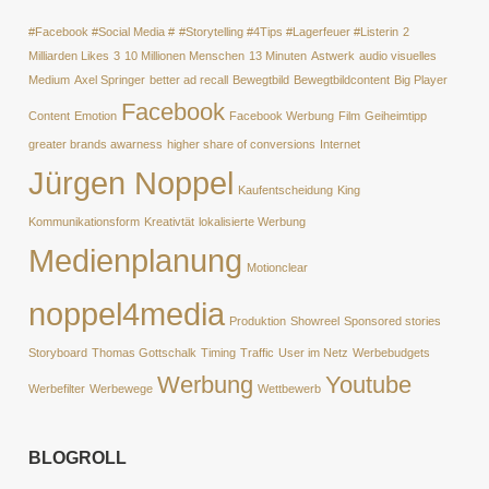
#Facebook #Social Media #
#Storytelling #4Tips #Lagerfeuer #Listerin
2
Milliarden Likes
3
10 Millionen Menschen
13 Minuten
Astwerk
audio visuelles
Medium
Axel Springer
better ad recall
Bewegtbild
Bewegtbildcontent
Big Player
Facebook
Content
Emotion
Facebook Werbung
Film
Geiheimtipp
greater brands awarness
higher share of conversions
Internet
Jürgen Noppel
Kaufentscheidung
King
Kommunikationsform
Kreativtät
lokalisierte Werbung
Medienplanung
Motionclear
noppel4media
Produktion
Showreel
Sponsored stories
Storyboard
Thomas Gottschalk
Timing
Traffic
User im Netz
Werbebudgets
Werbung
Youtube
Werbefilter
Werbewege
Wettbewerb
BLOGROLL